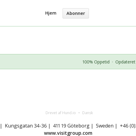
Hjem
Abonner
100% Oppetid
·
Opdateret
Drevet af Hund.io
Dansk
 | Kungsgatan 34-36 | 411 19 Göteborg | Sweden | +46 (0)
www.visitgroup.com